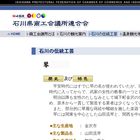
及び
平安時代にはすでに琴の名が使われていたが、現
時代に入ってからで、武家の女性の教養の一つと
明治以降も女性のたしなみとして城下町金沢の生
め、原木から一貫して製造する業者は少くなって
また、部分的に華麗な蒔絵や螺細を施した楽器
琴には関東を中心とした山田流琴と、関西を中心
■主な生産地
：
金沢市
■主な製品名
：
山田流琴