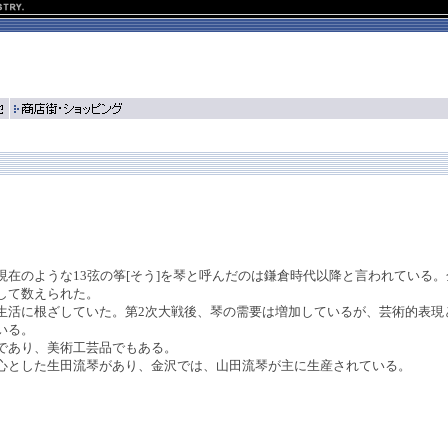
在のような13弦の筝[そう]を琴と呼んだのは鎌倉時代以降と言われている
して数えられた。
活に根ざしていた。第2次大戦後、琴の需要は増加しているが、芸術的表現
いる。
であり、美術工芸品でもある。
とした生田流琴があり、金沢では、山田流琴が主に生産されている。