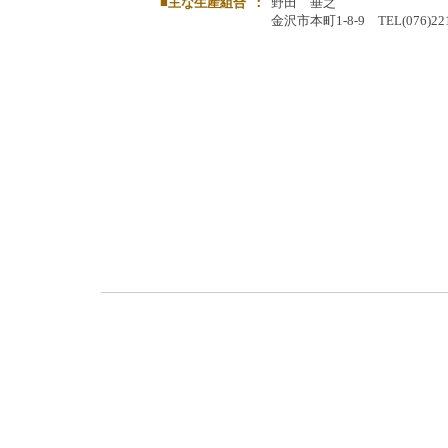
■主な生産組合
：
野田 垂之
金沢市本町1-8-9 TEL(076)221