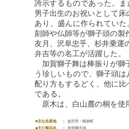
誇示するものであった。ま
男子出生のお祝いとして床
あり、盛んに作られていた
刻師や仏師等が獅子頭の製
友月、沢阜忠乎、杉井乗運
弁吉等の名工が活躍した。
加賀獅子舞は棒振りが獅
う珍しいもので、獅子頭は
配り方もするどく、他に比
である。
原木は、白山麓の桐を使
■主な生産地
：
金沢市・鶴来町
■主な製品名
：
加賀獅子頭