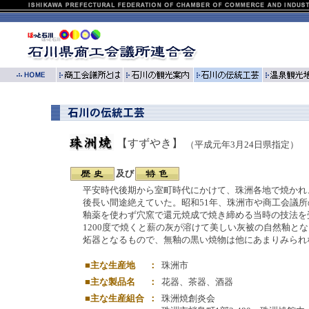
【すずやき】
（平成元年3月24日県指定）
及び
平安時代後期から室町時代にかけて、珠洲各地で焼かれ
後長い間途絶えていた。昭和51年、珠洲市や商工会議
釉薬を使わず穴窯で還元焼成で焼き締める当時の技法を
1200度で焼くと薪の灰が溶けて美しい灰被の自然釉と
炻器となるもので、無釉の黒い焼物は他にあまりみられ
■主な生産地
：
珠洲市
■主な製品名
：
花器、茶器、酒器
■主な生産組合
：
珠洲焼創炎会