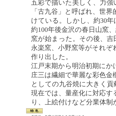
五彩で描いた美しく、力強
「古九谷」と呼ばれ、世界
けている。しかし、約30
約100年後金沢の春日山窯
窯が始まった。その後、吉
永楽窯、小野窯等がそれぞ
作り出した。
江戸末期から明治初期にか
庄三は繊細で華麗な彩色金
としての九谷焼に大きく貢
現在では、量産化に対応す
り、上絵付けなど分業体制