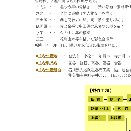
各時代、各窯の特徴ある作風がある。
古九谷
・・・黒や赤黒の骨描きに、渋い彩色で素朴豪
木米
・・・全面に赤塗りで人物などを描く
吉田屋
・・・赤を使わずに緑、黄、紫の塗り埋め手
飯田屋
・・・赤と金襴で中国風の風俗や文様を描く
永楽
・・・金の上に赤の模様
庄三
・・・花鳥山水等を描いた彩色金欄手
昭和51年6月8日石川県無形文化財に指定された。
■主な生産地
：
金沢市・小松市・加賀市・寺井町・
■主な製品名
：
花器、飾皿、茶器、酒器、食器
■主な生産組合
：
石川県九谷陶磁器商工業（協）連合
能美郡寺井町寺井よ25 TEL (0761)57