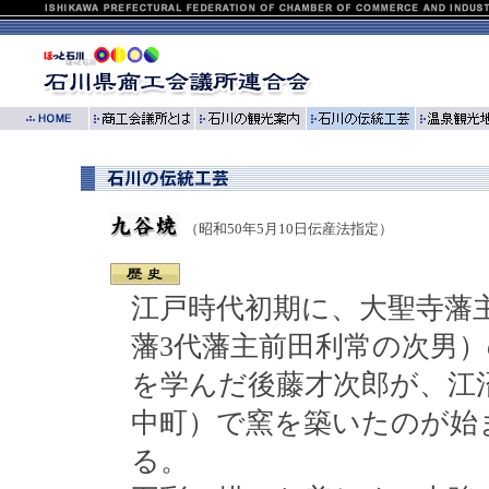
（昭和50年5月10日伝産法指定）
江戸時代初期に、大聖寺藩
藩3代藩主前田利常の次男
を学んだ後藤才次郎が、江
中町）で窯を築いたのが始
る。